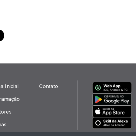
a Inicial
Contato
ramação
tores
ias