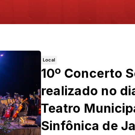
Local
10º Concerto So
realizado no di
Teatro Municip
Sinfônica de J