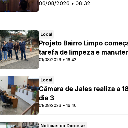
06/08/2026 • 08:32
Local
Projeto Bairro Limpo começ
tarefa de limpeza e manute
01/08/2026 • 16:42
Local
Câmara de Jales realiza a 1
dia 3
01/08/2026 • 16:40
Notícias da Diocese