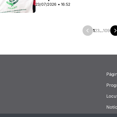
23/07/2026 • 16:52
1
2
3
...
109
Págin
Prog
Locu
Notíc