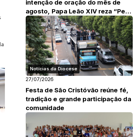
intenção de oração do mês de
agosto, Papa Leão XIV reza “Pela
 
evangelização na cidade”
a 
Notícias da Diocese
27/07/2026
Festa de São Cristóvão reúne fé,
tradição e grande participação da
comunidade