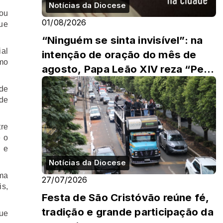
Notícias da Diocese
ou
01/08/2026
ue
“Ninguém se sinta invisível”: na
ial
intenção de oração do mês de
omo
agosto, Papa Leão XIV reza “Pela
evangelização na cidade”
 de
de
tre
e o
 e
Notícias da Diocese
ma
27/07/2026
s,
Festa de São Cristóvão reúne fé,
tradição e grande participação da
que